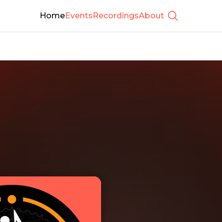
Home
Events
Recordings
About
Show searc