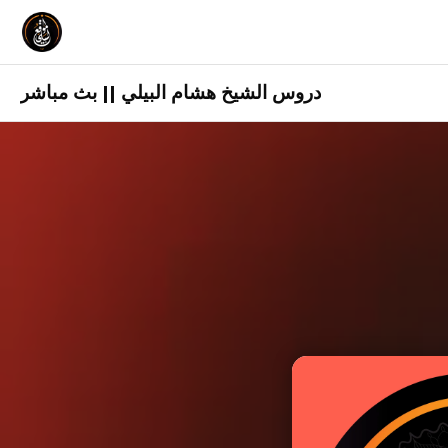
دروس الشيخ هشام البيلي || بث مباشر