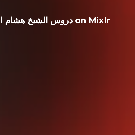
دروس الشيخ هشام البيلي || بث مباشر on Mixlr